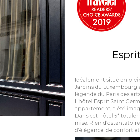
Espri
Idéalement situé en plei
Jardins du Luxembourg et
légende du Paris des arts
L’hôtel Esprit Saint Germ
appartement, a été imagi
Dans cet hôtel 5* totalem
mise. Rien d’ostentatoire
d’élégance, de confort et