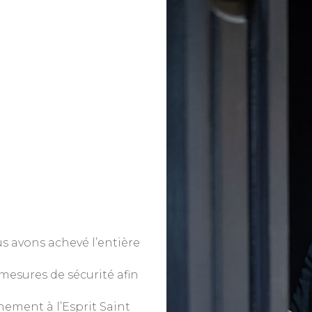
s avons achevé l’entière
 mesures de sécurité afin
nement à l’Esprit Saint