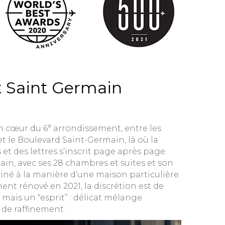
t Saint Germain
n cœur du 6° arrondissement, entre les
 le Boulevard Saint-Germain, là où la
 et des lettres s’inscrit page après page.
ain, avec ses 28 chambres et suites et son
né à la manière d’une maison particulière.
ent rénové en 2021, la discrétion est de
 mais un “esprit” : délicat mélange
 de raffinement.