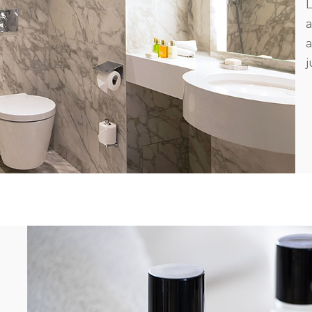
L
a
a