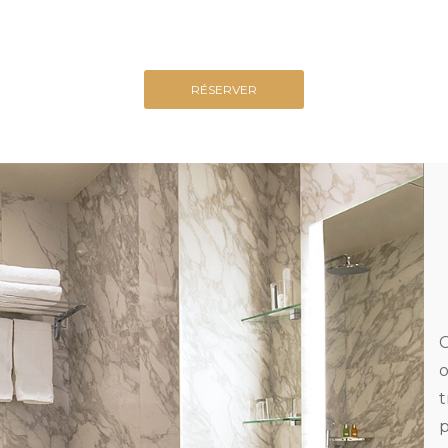
RÉSERVER
C
o
t
p