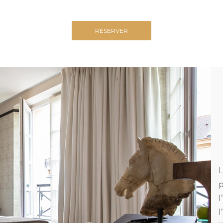
RÉSERVER
L
p
l
l